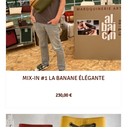
choisies
sur
la
page
du
produit
MIX-IN #1 LA BANANE ÉLÉGANTE
230,00
€
CHOIX DES OPTIONS
Ce
produit
a