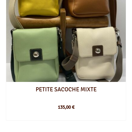
PETITE SACOCHE MIXTE
135,00
€
CHOIX DES OPTIONS
Ce
produit