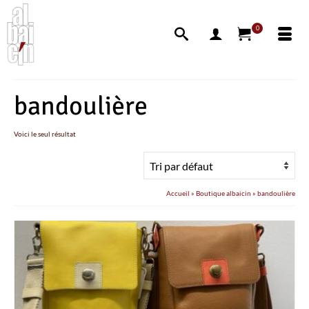
0
bandoulière
Voici le seul résultat
Accueil
»
Boutique albaicin
»
bandoulière