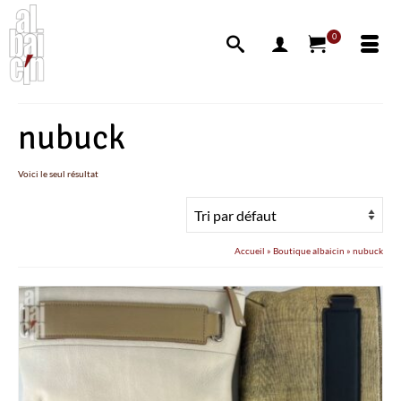
0
nubuck
Voici le seul résultat
Accueil
»
Boutique albaicin
»
nubuck