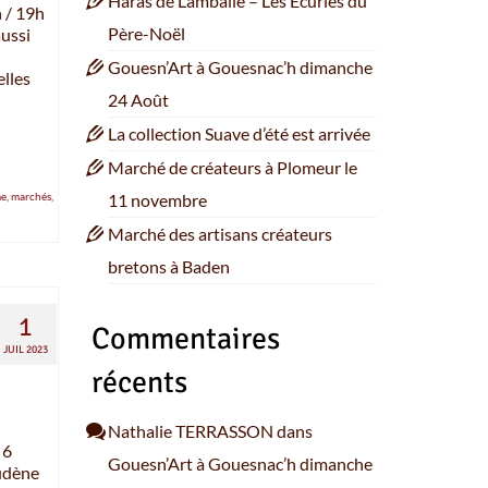
Haras de Lamballe – Les Ecuries du
 / 19h
Père-Noël
aussi
Gouesn’Art à Gouesnac’h dimanche
elles
24 Août
La collection Suave d’été est arrivée
Marché de créateurs à Plomeur le
e
,
marchés
,
11 novembre
Marché des artisans créateurs
bretons à Baden
1
Commentaires
JUIL 2023
récents
Nathalie TERRASSON
dans
 6
Gouesn’Art à Gouesnac’h dimanche
oudène