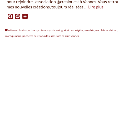
pour rejoindre l'association @crealouest à Vannes. Vous retr
mes nouvelles créations, toujours réalisées …
Lire plus
Facebook
Pinterest
Partager
artisanat breton
,
artisans
,
créateurs
,
cuir
,
cuir grainé
,
cuir végétal
,
marchés
,
marchés morbihan
,
maroquinerie
,
pochette cuir
,
sac à dos
,
sacs
,
sacs en cuir
,
vannes