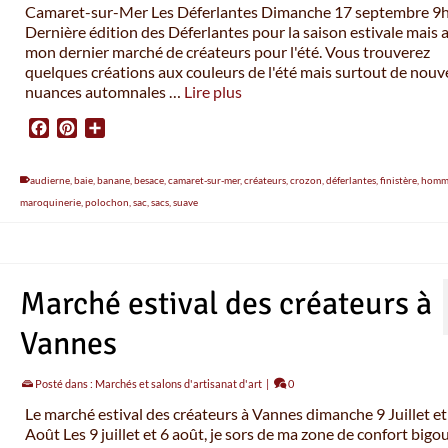
Camaret-sur-Mer Les Déferlantes Dimanche 17 septembre 9h
Dernière édition des Déferlantes pour la saison estivale mais 
mon dernier marché de créateurs pour l'été. Vous trouverez
quelques créations aux couleurs de l'été mais surtout de nouv
nuances automnales …
Lire plus
Facebook
Pinterest
Partager
audierne
,
baie
,
banane
,
besace
,
camaret-sur-mer
,
créateurs
,
crozon
,
déferlantes
,
finistère
,
homm
maroquinerie
,
polochon
,
sac
,
sacs
,
suave
Marché estival des créateurs à
Vannes
Posté dans :
Marchés et salons d'artisanat d'art
|
0
Le marché estival des créateurs à Vannes dimanche 9 Juillet et
Août Les 9 juillet et 6 août, je sors de ma zone de confort big