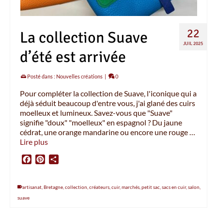
22
La collection Suave
JUIL 2025
d’été est arrivée
Posté dans :
Nouvelles créations
|
0
Pour compléter la collection de Suave, l'iconique qui a
déjà séduit beaucoup d'entre vous, j'ai glané des cuirs
moelleux et lumineux. Savez-vous que "Suave"
signifie "doux" "moelleux" en espagnol ? Du jaune
cédrat, une orange mandarine ou encore une rouge …
Lire plus
Facebook
Pinterest
Partager
artisanat
,
Bretagne
,
collection
,
créateurs
,
cuir
,
marchés
,
petit sac
,
sacs en cuir
,
salon
,
suave