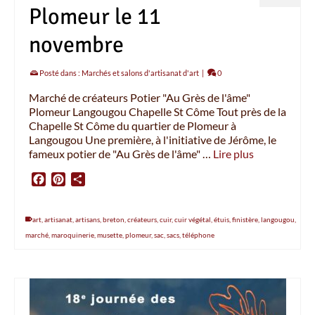
Plomeur le 11
novembre
Posté dans :
Marchés et salons d'artisanat d'art
|
0
Marché de créateurs Potier "Au Grès de l'âme"
Plomeur Langougou Chapelle St Côme Tout près de la
Chapelle St Côme du quartier de Plomeur à
Langougou Une première, à l'initiative de Jérôme, le
fameux potier de "Au Grès de l'âme" …
Lire plus
Facebook
Pinterest
Partager
art
,
artisanat
,
artisans
,
breton
,
créateurs
,
cuir
,
cuir végétal
,
étuis
,
finistère
,
langougou
,
marché
,
maroquinerie
,
musette
,
plomeur
,
sac
,
sacs
,
téléphone