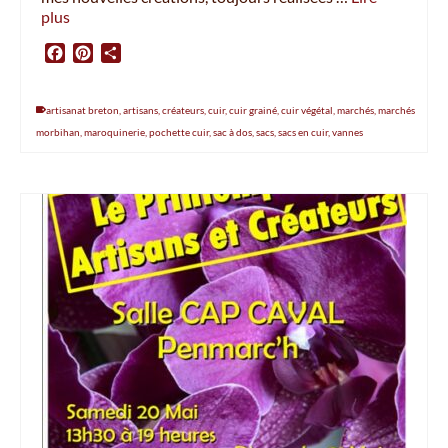
plus
Facebook
Pinterest
Partager
artisanat breton
,
artisans
,
créateurs
,
cuir
,
cuir grainé
,
cuir végétal
,
marchés
,
marchés
morbihan
,
maroquinerie
,
pochette cuir
,
sac à dos
,
sacs
,
sacs en cuir
,
vannes