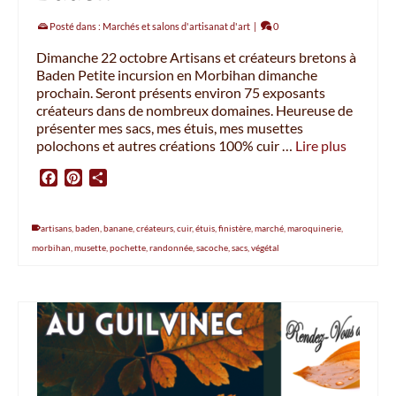
Posté dans :
Marchés et salons d'artisanat d'art
|
0
Dimanche 22 octobre Artisans et créateurs bretons à
Baden Petite incursion en Morbihan dimanche
prochain. Seront présents environ 75 exposants
créateurs dans de nombreux domaines. Heureuse de
présenter mes sacs, mes étuis, mes musettes
polochons et autres créations 100% cuir …
Lire plus
Facebook
Pinterest
Partager
artisans
,
baden
,
banane
,
créateurs
,
cuir
,
étuis
,
finistère
,
marché
,
maroquinerie
,
morbihan
,
musette
,
pochette
,
randonnée
,
sacoche
,
sacs
,
végétal