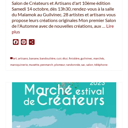
Salon de Créateurs et Artisans d'art 10ème édition
Samedi 14 octobre, dès 13h30, rendez-vous à la salle
du Malamok au Guilvinec. 28 artistes et artisans vous
propose leurs créations originales Mon premier Salon
de l'Automne avec de nouvelles créations, aux …
Lire
plus
Facebook
Pinterest
Partager
art
,
artisans
,
banane
,
bandoulière
,
cuir
,
étui
,
finistère
,
guilvinec
,
marchés
,
maroquinerie
,
musette
,
penmarch
,
plomeur
,
randonnée
,
sac
,
salon
,
téléphone