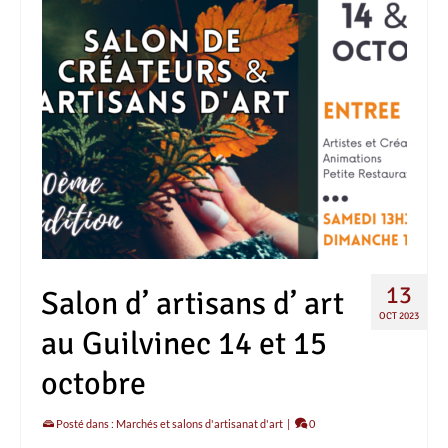
13
Salon d’ artisans d’ art
OCT 2023
au Guilvinec 14 et 15
octobre
Posté dans :
Marchés et salons d'artisanat d'art
|
0