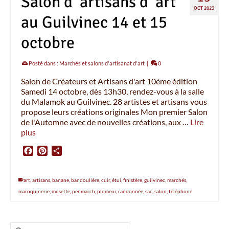
Salon d’ artisans d’ art
OCT 2023
au Guilvinec 14 et 15
octobre
Posté dans :
Marchés et salons d'artisanat d'art
|
0
Salon de Créateurs et Artisans d'art 10ème édition
Samedi 14 octobre, dès 13h30, rendez-vous à la salle
du Malamok au Guilvinec. 28 artistes et artisans vous
propose leurs créations originales Mon premier Salon
de l'Automne avec de nouvelles créations, aux …
Lire
plus
Facebook
Pinterest
Partager
art
,
artisans
,
banane
,
bandoulière
,
cuir
,
étui
,
finistère
,
guilvinec
,
marchés
,
maroquinerie
,
musette
,
penmarch
,
plomeur
,
randonnée
,
sac
,
salon
,
téléphone
Rechercher :