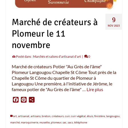
9
Marché de créateurs à
NOV 2023
Plomeur le 11
novembre
Posté dans :
Marchés et salons d'artisanat d'art
|
0
Marché de créateurs Potier "Au Grès de l'âme"
Plomeur Langougou Chapelle St Côme Tout près de la
Chapelle St Côme du quartier de Plomeur à
Langougou Une première, à l'initiative de Jérôme, le
fameux potier de "Au Grès de l'âme" …
Lire plus
Facebook
Pinterest
Partager
art
,
artisanat
,
artisans
,
breton
,
créateurs
,
cuir
,
cuir végétal
,
étuis
,
finistère
,
langougou
,
marché
,
maroquinerie
,
musette
,
plomeur
,
sac
,
sacs
,
téléphone