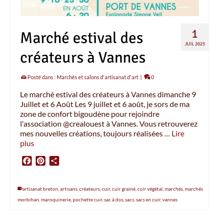
1
Marché estival des
JUIL 2023
créateurs à Vannes
Posté dans :
Marchés et salons d'artisanat d'art
|
0
Le marché estival des créateurs à Vannes dimanche 9
Juillet et 6 Août Les 9 juillet et 6 août, je sors de ma
zone de confort bigoudène pour rejoindre
l'association @crealouest à Vannes. Vous retrouverez
mes nouvelles créations, toujours réalisées …
Lire
plus
Facebook
Pinterest
Partager
artisanat breton
,
artisans
,
créateurs
,
cuir
,
cuir grainé
,
cuir végétal
,
marchés
,
marchés
morbihan
,
maroquinerie
,
pochette cuir
,
sac à dos
,
sacs
,
sacs en cuir
,
vannes